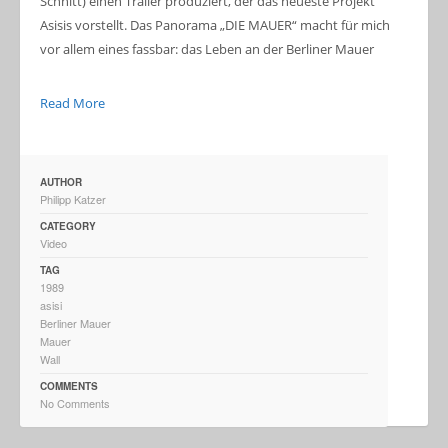
Schnitt) einen Trailer produziert, der das neueste Projekt
Asisis vorstellt. Das Panorama „DIE MAUER“ macht für mich
vor allem eines fassbar: das Leben an der Berliner Mauer
Read More
AUTHOR
Philipp Katzer
CATEGORY
Video
TAG
1989
asisi
Berliner Mauer
Mauer
Wall
COMMENTS
No Comments