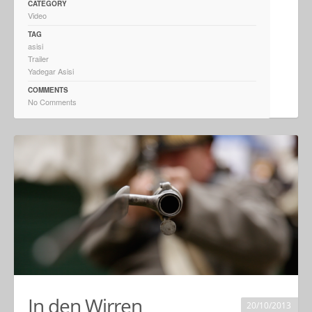
CATEGORY
Video
TAG
asisi
Trailer
Yadegar Asisi
COMMENTS
No Comments
In den Wirren
20/10/2013