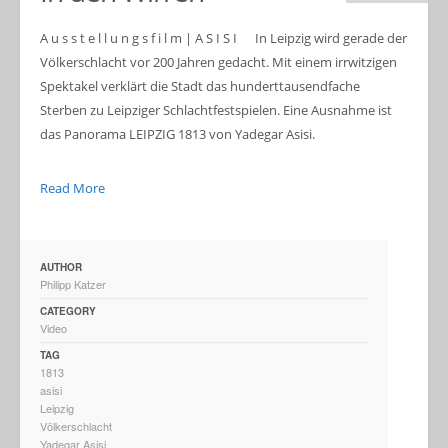
A u s s t e l l u n g s f i l m | A S I S I In Leipzig wird gerade der
Völkerschlacht vor 200 Jahren gedacht. Mit einem irrwitzigen
Spektakel verklärt die Stadt das hunderttausendfache
Sterben zu Leipziger Schlachtfestspielen. Eine Ausnahme ist
das Panorama LEIPZIG 1813 von Yadegar Asisi.
Read More
AUTHOR
Philipp Katzer
CATEGORY
Video
TAG
1813
asisi
Leipzig
Völkerschlacht
Yadegar Asisi