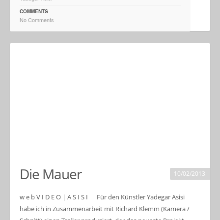
COMMENTS
No Comments
Die Mauer
10/02/2013
w e b V I D E O | A S I S I Für den Künstler Yadegar Asisi
habe ich in Zusammenarbeit mit Richard Klemm (Kamera /