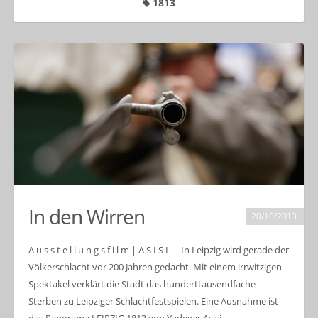
1813
In den Wirren
20/10/2013
A u s s t e l l u n g s f i l m | A S I S I In Leipzig wird gerade der
Völkerschlacht vor 200 Jahren gedacht. Mit einem irrwitzigen
Spektakel verklärt die Stadt das hunderttausendfache
Sterben zu Leipziger Schlachtfestspielen. Eine Ausnahme ist