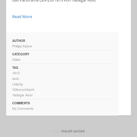
das Panorama LEIPZIG 1813 von Yadegar Asisi.
Read More
AUTHOR
Philipp Katzer
CATEGORY
Video
TAG
1813
asisi
Leipzig
Völkerschlacht
Yadegar Asisi
COMMENTS
No Comments
© 2026
PHILIPP KATZER
|