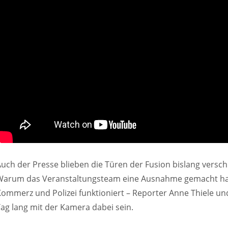
uch der Presse blieben die Türen der Fusion bislang verschl
Warum das Veranstaltungsteam eine Ausnahme gemacht hat 
ommerz und Polizei funktioniert – Reporter Anne Thiele und
ag lang mit der Kamera dabei sein.