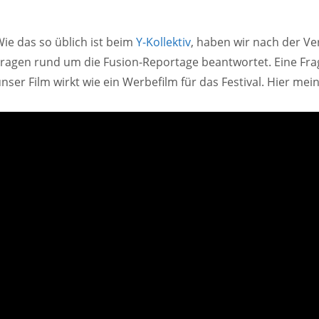
ie das so üblich ist beim
Y-Kollektiv
, haben wir nach der Ve
ragen rund um die Fusion-Reportage beantwortet. Eine Fra
nser Film wirkt wie ein Werbefilm für das Festival. Hier mei