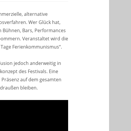
mmerzielle, alternative
osverfahren. Wer Glück hat,
en Bühnen, Bars, Performances
pommern. Veranstaltet wird die
er Tage Ferienkommunismus“.
Fusion jedoch anderweitig in
konzept des Festivals. Eine
he Präsenz auf dem gesamten
e draußen bleiben.