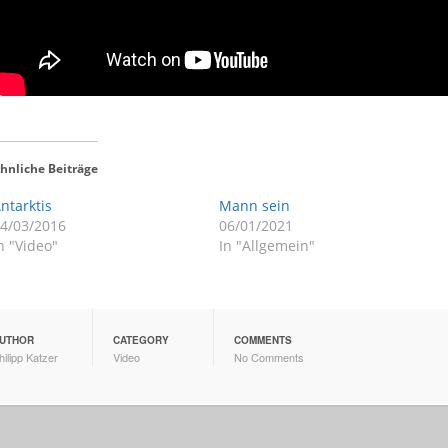
hnliche Beiträge
ntarktis
Mann sein
4/03/2016
06/01/2021
n "Video"
In "Allgemein"
UTHOR
CATEGORY
COMMENTS
hilipp Katzer
Video
No Comments