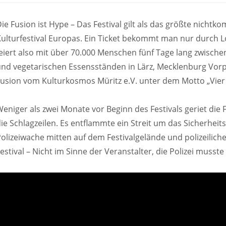
ie Fusion ist Hype – Das Festival gilt als das größte nichtko
ulturfestival Europas. Ein Ticket bekommt man nur durch L
eiert also mit über 70.000 Menschen fünf Tage lang zwisch
und vegetarischen Essensständen in Lärz, Mecklenburg Vor
Fusion vom Kulturkosmos Müritz e.V. unter dem Motto „Vi
eniger als zwei Monate vor Beginn des Festivals geriet die 
ie Schlagzeilen. Es entflammte ein Streit um das Sicherheits
olizeiwache mitten auf dem Festivalgelände und polizeilic
estival – Nicht im Sinne der Veranstalter, die Polizei musst