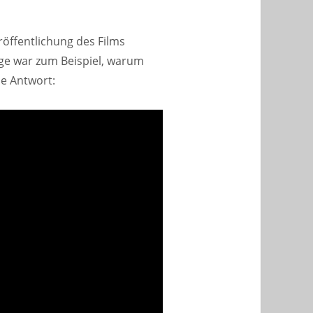
röffentlichung des Films
ge war zum Beispiel, warum
ne Antwort: