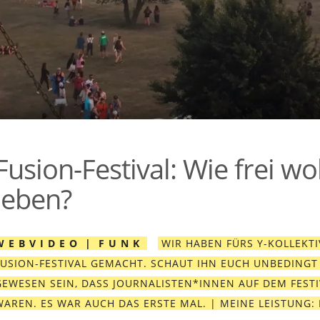
Fusion-Festival: Wie frei wo
leben?
W E B V I D E O | F U N K
WIR HABEN FÜRS Y-KOLLEKTI
FUSION-FESTIVAL GEMACHT. SCHAUT IHN EUCH UNBEDINGT 
GEWESEN SEIN, DASS JOURNALISTEN*INNEN AUF DEM FEST
WAREN. ES WAR AUCH DAS ERSTE MAL. |
MEINE LEISTUNG: 