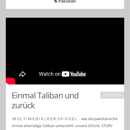
Pakistan
Einmal Taliban und
21/02/2018
zurück
M U L T I M E D I A | D E R S P I E G E L wie die pakistanische
Armee ehemalige Taliban umerzieht. unsere VISUAL STORY