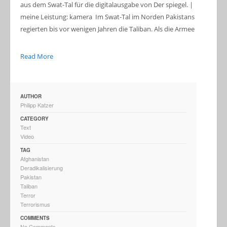
aus dem Swat-Tal für die digitalausgabe von Der spiegel. |
meine Leistung: kamera Im Swat-Tal im Norden Pakistans
regierten bis vor wenigen Jahren die Taliban. Als die Armee
Read More
AUTHOR
Philipp Katzer
CATEGORY
Text
Video
TAG
Afghanistan
Deradikalisierung
Pakistan
Taliban
Terror
Terrorismus
COMMENTS
No Comments