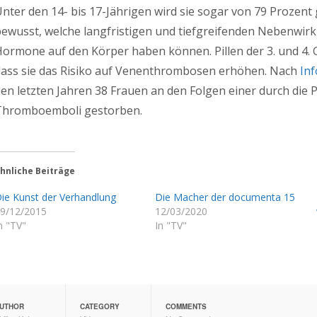
nter den 14- bis 17-Jährigen wird sie sogar von 79 Prozent g
bewusst, welche langfristigen und tiefgreifenden Nebenw
ormone auf den Körper haben können. Pillen der 3. und 4. 
dass sie das Risiko auf Venenthrombosen erhöhen. Nach
In
en letzten Jahren 38 Frauen an den Folgen einer durch die 
Thromboemboli gestorben.
hnliche Beiträge
ie Kunst der Verhandlung
Die Macher der documenta 15
9/12/2015
12/03/2020
n "TV"
In "TV"
UTHOR
CATEGORY
COMMENTS