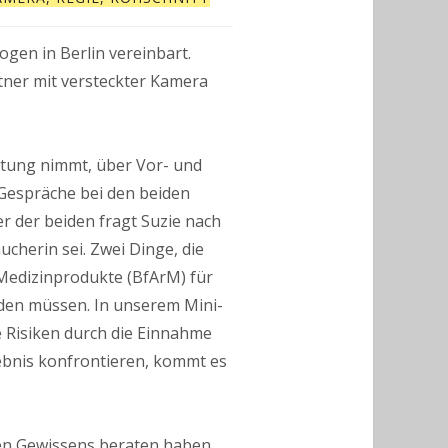
gen in Berlin vereinbart.
Partner mit versteckter Kamera
eratung nimmt, über Vor- und
e Gespräche bei den beiden
er der beiden fragt Suzie nach
cherin sei. Zwei Dinge, die
 Medizinprodukte (BfArM) für
rden müssen. In unserem Mini-
e Risiken durch die Einnahme
gebnis konfrontieren, kommt es
ten Gewissens beraten haben,