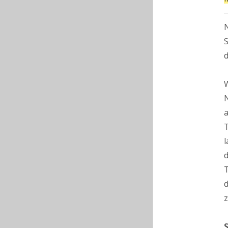
N
S
d
W
N
a
T
l
d
T
d
S