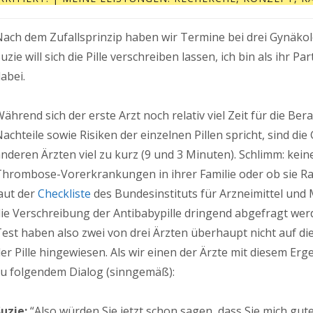
ach dem Zufallsprinzip haben wir Termine bei drei Gynäkolo
uzie will sich die Pille verschreiben lassen, ich bin als ihr 
abei.
ährend sich der erste Arzt noch relativ viel Zeit für die B
achteile sowie Risiken der einzelnen Pillen spricht, sind di
nderen Ärzten viel zu kurz (9 und 3 Minuten). Schlimm: kein
hrombose-Vorerkrankungen in ihrer Familie oder ob sie Rau
aut der
Checkliste
des Bundesinstituts für Arzneimittel und
ie Verschreibung der Antibabypille dringend abgefragt we
est haben also zwei von drei Ärzten überhaupt nicht auf di
er Pille hingewiesen. Als wir einen der Ärzte mit diesem Er
zu folgendem Dialog (sinngemäß):
uzie:
“Also würden Sie jetzt schon sagen, dass Sie mich gu