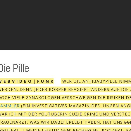
Die Pille
 E B V I D E O
|
F U N K
WER DIE ANTIBABYPILLE NIM
WERDEN. DENN JEDER KÖRPER REAGIERT ANDERS AUF DI
DOCH VIELE GYNÄKOLOGEN VERSCHWEIGEN DIE RISIKEN DE
SAMMLER
(EIN INVESTIGATIVES MAGAZIN DES JUNGEN AN
WAR ICH MIT DER YOUTUBERIN SUZIE GRIME UND VERSTE
FRAUENARZT. WAS WIR DABEI ERLEBT HABEN, HAT UNS
SC
IRRITIERT. | MEINE LEISTUNGEN: RECHERCHE, KONZEPT, K