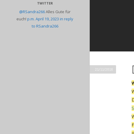
TWITTER
@RSandra266
Alles Gute für
euch!
p.m. April 19, 2023
in reply
to RSandra266
21/11/2016
W